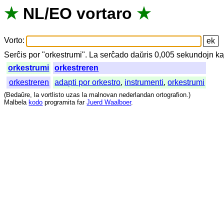
★
NL
/
EO
vortaro
★
Vorto
:
Serĉis
por
"
orkestrumi".
La
serĉado
daŭris
0,005
sekundojn
ka
orkestrumi
orkestreren
orkestreren
adapti por orkestro
,
instrumenti
,
orkestrumi
(
Bedaŭre
,
la
vortlisto
uzas
la
malnovan
nederlandan
ortografion
.)
Malbela
kodo
programita
far
Juerd Waalboer
.