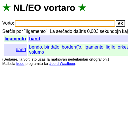
★
NL
/
EO
vortaro
★
Vorto
:
Serĉis
por
"
ligamento".
La
serĉado
daŭris
0,003
sekundojn
ka
ligamento
band
bendo
,
bindaĵo
,
borderaĵo
,
ligamento
,
ligilo
,
orke
band
volumo
(
Bedaŭre
,
la
vortlisto
uzas
la
malnovan
nederlandan
ortografion
.)
Malbela
kodo
programita
far
Juerd Waalboer
.