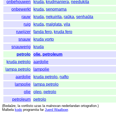
onbehouwen
kruda
,
krudmaniera
,
needukita
onbewerkt
kruda
,
senornama
rauw
kruda
,
nekuirita
,
raŭka
,
senhaŭta
ruig
kruda
,
malglata
,
vila
ruwijzer
fanda fero
,
kruda fero
snauw
kruda vorto
snauwerig
kruda
petrolo
olie
,
petroleum
kruda petrolo
aardolie
lampa petrolo
lampolie
aardolie
kruda petrolo
,
nafto
lampolie
lampa petrolo
olie
oleo
,
petrolo
petroleum
petrolo
(
Bedaŭre
,
la
vortlisto
uzas
la
malnovan
nederlandan
ortografion
.)
Malbela
kodo
programita
far
Juerd Waalboer
.