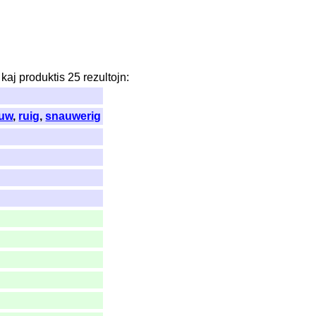
kaj
produktis
25
rezultojn
:
auw
,
ruig
,
snauwerig