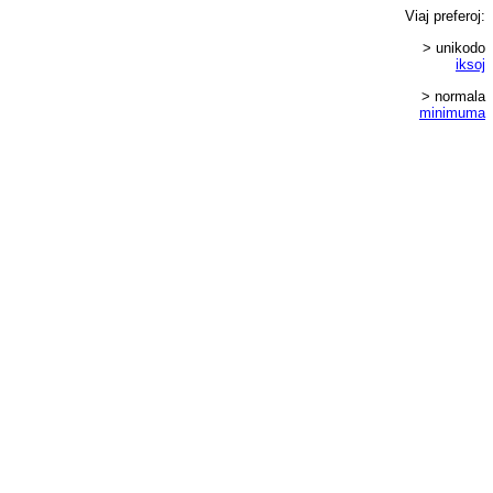
Viaj
preferoj
:
> unikodo
iksoj
> normala
minimuma