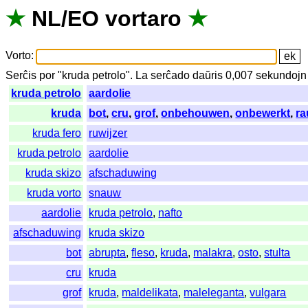
★
NL
/
EO
vortaro
★
Vorto
:
Serĉis
por
"
kruda petrolo".
La
serĉado
daŭris
0,007
sekundojn
kruda petrolo
aardolie
kruda
bot
,
cru
,
grof
,
onbehouwen
,
onbewerkt
,
r
kruda fero
ruwijzer
kruda petrolo
aardolie
kruda skizo
afschaduwing
kruda vorto
snauw
aardolie
kruda petrolo
,
nafto
afschaduwing
kruda skizo
bot
abrupta
,
fleso
,
kruda
,
malakra
,
osto
,
stulta
cru
kruda
grof
kruda
,
maldelikata
,
maleleganta
,
vulgara