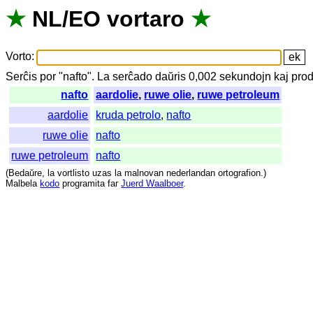
★
NL
/
EO
vortaro
★
Vorto
:
Serĉis
por
"
nafto".
La
serĉado
daŭris
0,002
sekundojn
kaj
prod
nafto
aardolie
,
ruwe olie
,
ruwe petroleum
aardolie
kruda petrolo
,
nafto
ruwe olie
nafto
ruwe petroleum
nafto
(
Bedaŭre
,
la
vortlisto
uzas
la
malnovan
nederlandan
ortografion
.)
Malbela
kodo
programita
far
Juerd Waalboer
.