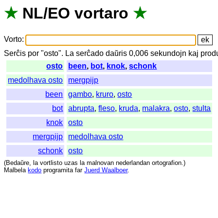
★
NL
/
EO
vortaro
★
Vorto
:
Serĉis
por
"
osto".
La
serĉado
daŭris
0,006
sekundojn
kaj
prod
osto
been
,
bot
,
knok
,
schonk
medolhava osto
mergpijp
been
gambo
,
kruro
,
osto
bot
abrupta
,
fleso
,
kruda
,
malakra
,
osto
,
stulta
knok
osto
mergpijp
medolhava osto
schonk
osto
(
Bedaŭre
,
la
vortlisto
uzas
la
malnovan
nederlandan
ortografion
.)
Malbela
kodo
programita
far
Juerd Waalboer
.