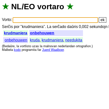
★
NL
/
EO
vortaro
★
Vorto
:
Serĉis
por
"
krudmaniera".
La
serĉado
daŭris
0,002
sekundojn
krudmaniera
onbehouwen
onbehouwen
kruda
,
krudmaniera
,
needukita
(
Bedaŭre
,
la
vortlisto
uzas
la
malnovan
nederlandan
ortografion
.)
Malbela
kodo
programita
far
Juerd Waalboer
.