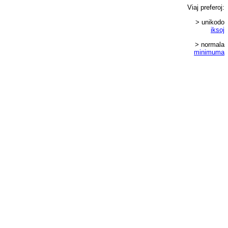
Viaj
preferoj
:
> unikodo
iksoj
> normala
minimuma