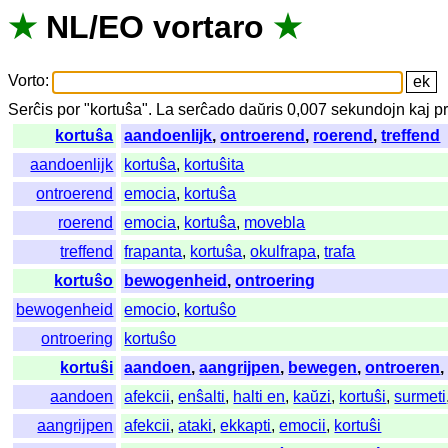
★
NL
/
EO
vortaro
★
Vorto
:
Serĉis
por
"
kortuŝa".
La
serĉado
daŭris
0,007
sekundojn
kaj
p
kortuŝa
aandoenlijk
,
ontroerend
,
roerend
,
treffend
aandoenlijk
kortuŝa
,
kortuŝita
ontroerend
emocia
,
kortuŝa
roerend
emocia
,
kortuŝa
,
movebla
treffend
frapanta
,
kortuŝa
,
okulfrapa
,
trafa
kortuŝo
bewogenheid
,
ontroering
bewogenheid
emocio
,
kortuŝo
ontroering
kortuŝo
kortuŝi
aandoen
,
aangrijpen
,
bewegen
,
ontroeren
aandoen
afekcii
,
enŝalti
,
halti en
,
kaŭzi
,
kortuŝi
,
surmeti
aangrijpen
afekcii
,
ataki
,
ekkapti
,
emocii
,
kortuŝi