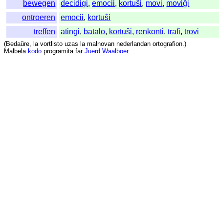
bewegen
decidigi
,
emocii
,
kortuŝi
,
movi
,
moviĝi
ontroeren
emocii
,
kortuŝi
treffen
atingi
,
batalo
,
kortuŝi
,
renkonti
,
trafi
,
trovi
(
Bedaŭre
,
la
vortlisto
uzas
la
malnovan
nederlandan
ortografion
.)
Malbela
kodo
programita
far
Juerd Waalboer
.