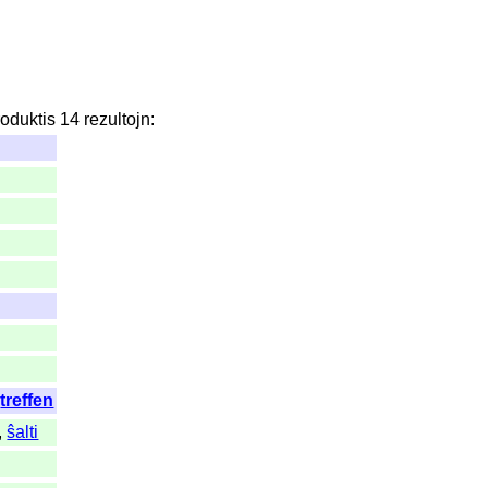
roduktis
14
rezultojn
:
,
treffen
,
ŝalti