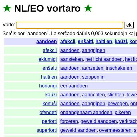
★
NL
/
EO
vortaro
★
Vorto
:
Serĉis
por
"
aandoen".
La
serĉado
daŭris
0,003
sekundojn
kaj
aandoen
afekcii
,
enŝalti
,
halti en
,
kaŭzi
,
kor
afekcii
aandoen
,
aangrijpen
eklumigi
aansteken
,
het licht aandoen
,
het l
enŝalti
aandoen
,
aanzetten
,
inschakelen
halti en
aandoen
,
stoppen in
honorigi
eer aandoen
kaŭzi
aandoen
,
aanrichten
,
stichten
,
tew
kortuŝi
aandoen
,
aangrijpen
,
bewegen
,
on
ofendeti
onaangenaam aandoen
,
pikeren
perforti
forceren
,
geweld aandoen
,
verkrac
superforti
geweld aandoen
,
overmeesteren
,
s