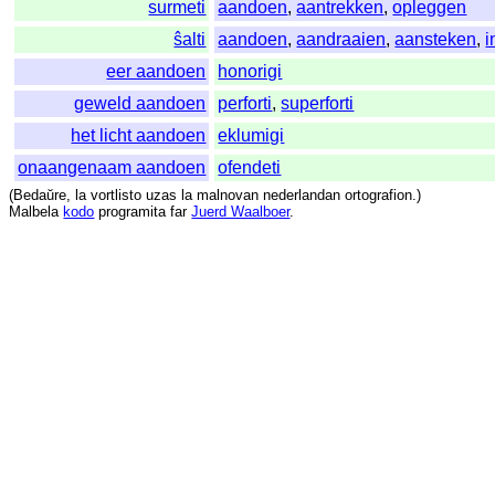
surmeti
aandoen
,
aantrekken
,
opleggen
ŝalti
aandoen
,
aandraaien
,
aansteken
,
i
eer aandoen
honorigi
geweld aandoen
perforti
,
superforti
het licht aandoen
eklumigi
onaangenaam aandoen
ofendeti
(
Bedaŭre
,
la
vortlisto
uzas
la
malnovan
nederlandan
ortografion
.)
Malbela
kodo
programita
far
Juerd Waalboer
.