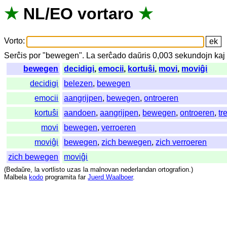
★
NL
/
EO
vortaro
★
Vorto
:
Serĉis
por
"
bewegen".
La
serĉado
daŭris
0,003
sekundojn
kaj
bewegen
decidigi
,
emocii
,
kortuŝi
,
movi
,
moviĝi
decidigi
belezen
,
bewegen
emocii
aangrijpen
,
bewegen
,
ontroeren
kortuŝi
aandoen
,
aangrijpen
,
bewegen
,
ontroeren
,
tr
movi
bewegen
,
verroeren
moviĝi
bewegen
,
zich bewegen
,
zich verroeren
zich bewegen
moviĝi
(
Bedaŭre
,
la
vortlisto
uzas
la
malnovan
nederlandan
ortografion
.)
Malbela
kodo
programita
far
Juerd Waalboer
.