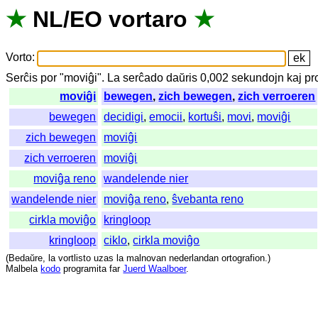
★
NL
/
EO
vortaro
★
Vorto
:
Serĉis
por
"
moviĝi".
La
serĉado
daŭris
0,002
sekundojn
kaj
pr
moviĝi
bewegen
,
zich bewegen
,
zich verroeren
bewegen
decidigi
,
emocii
,
kortuŝi
,
movi
,
moviĝi
zich bewegen
moviĝi
zich verroeren
moviĝi
moviĝa reno
wandelende nier
wandelende nier
moviĝa reno
,
ŝvebanta reno
cirkla moviĝo
kringloop
kringloop
ciklo
,
cirkla moviĝo
(
Bedaŭre
,
la
vortlisto
uzas
la
malnovan
nederlandan
ortografion
.)
Malbela
kodo
programita
far
Juerd Waalboer
.