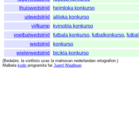
thuiswedstrijd
hejmloka konkurso
uitwedstrijd
aliloka konkurso
vijfkamp
kvinobla konkurso
voetbalwedstrijd
futbala konkurso
,
futbalkonkurso
,
futba
wedstrijd
konkurso
wielerwedstrijd
bicikla konkurso
(
Bedaŭre
,
la
vortlisto
uzas
la
malnovan
nederlandan
ortografion
.)
Malbela
kodo
programita
far
Juerd Waalboer
.