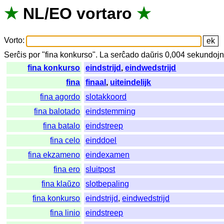
★
NL
/
EO
vortaro
★
Vorto
:
Serĉis
por
"
fina konkurso".
La
serĉado
daŭris
0,004
sekundoj
fina konkurso
eindstrijd
,
eindwedstrijd
fina
finaal
,
uiteindelijk
fina agordo
slotakkoord
fina balotado
eindstemming
fina batalo
eindstreep
fina celo
einddoel
fina ekzameno
eindexamen
fina ero
sluitpost
fina klaŭzo
slotbepaling
fina konkurso
eindstrijd
,
eindwedstrijd
fina linio
eindstreep