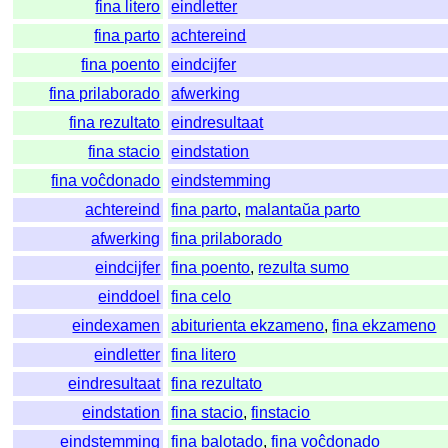
fina litero
eindletter
fina parto
achtereind
fina poento
eindcijfer
fina prilaborado
afwerking
fina rezultato
eindresultaat
fina stacio
eindstation
fina voĉdonado
eindstemming
achtereind
fina parto
,
malantaŭa parto
afwerking
fina prilaborado
eindcijfer
fina poento
,
rezulta sumo
einddoel
fina celo
eindexamen
abiturienta ekzameno
,
fina ekzameno
eindletter
fina litero
eindresultaat
fina rezultato
eindstation
fina stacio
,
finstacio
eindstemming
fina balotado
,
fina voĉdonado