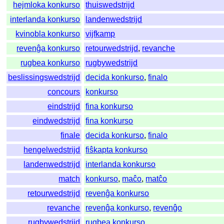
hejmloka konkurso
thuiswedstrijd
interlanda konkurso
landenwedstrijd
kvinobla konkurso
vijfkamp
revenĝa konkurso
retourwedstrijd
,
revanche
rugbea konkurso
rugbywedstrijd
beslissingswedstrijd
decida konkurso
,
finalo
concours
konkurso
eindstrijd
fina konkurso
eindwedstrijd
fina konkurso
finale
decida konkurso
,
finalo
hengelwedstrijd
fiŝkapta konkurso
landenwedstrijd
interlanda konkurso
match
konkurso
,
maĉo
,
matĉo
retourwedstrijd
revenĝa konkurso
revanche
revenĝa konkurso
,
revenĝo
rugbywedstrijd
rugbea konkurso