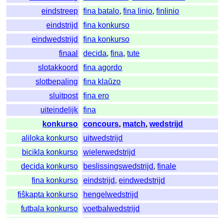
eindstreep
fina batalo
,
fina linio
,
finlinio
eindstrijd
fina konkurso
eindwedstrijd
fina konkurso
finaal
decida
,
fina
,
tute
slotakkoord
fina agordo
slotbepaling
fina klaŭzo
sluitpost
fina ero
uiteindelijk
fina
konkurso
concours
,
match
,
wedstrijd
aliloka konkurso
uitwedstrijd
bicikla konkurso
wielerwedstrijd
decida konkurso
beslissingswedstrijd
,
finale
fina konkurso
eindstrijd
,
eindwedstrijd
fiŝkapta konkurso
hengelwedstrijd
futbala konkurso
voetbalwedstrijd