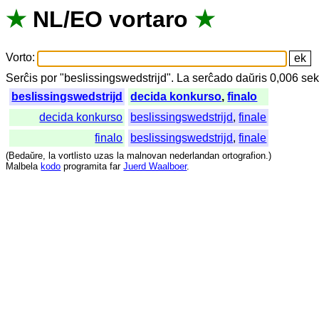
★
NL
/
EO
vortaro
★
Vorto
:
Serĉis
por
"
beslissingswedstrijd".
La
serĉado
daŭris
0,006
se
beslissingswedstrijd
decida konkurso
,
finalo
decida konkurso
beslissingswedstrijd
,
finale
finalo
beslissingswedstrijd
,
finale
(
Bedaŭre
,
la
vortlisto
uzas
la
malnovan
nederlandan
ortografion
.)
Malbela
kodo
programita
far
Juerd Waalboer
.