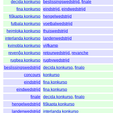
decida konkurso
beslissingswedstrijd
,
finale
fina konkurso
eindstrijd
,
eindwedstrijd
fiŝkapta konkurso
hengelwedstrijd
futbala konkurso
voetbalwedstrijd
hejmloka konkurso
thuiswedstrijd
interlanda konkurso
landenwedstrijd
kvinobla konkurso
vijfkamp
revenĝa konkurso
retourwedstrijd
,
revanche
rugbea konkurso
rugbywedstrijd
beslissingswedstrijd
decida konkurso
,
finalo
concours
konkurso
eindstrijd
fina konkurso
eindwedstrijd
fina konkurso
finale
decida konkurso
,
finalo
hengelwedstrijd
fiŝkapta konkurso
landenwedstrijd
interlanda konkurso