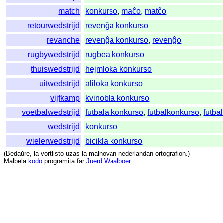
match
konkurso
,
maĉo
,
matĉo
retourwedstrijd
revenĝa konkurso
revanche
revenĝa konkurso
,
revenĝo
rugbywedstrijd
rugbea konkurso
thuiswedstrijd
hejmloka konkurso
uitwedstrijd
aliloka konkurso
vijfkamp
kvinobla konkurso
voetbalwedstrijd
futbala konkurso
,
futbalkonkurso
,
futba
wedstrijd
konkurso
wielerwedstrijd
bicikla konkurso
(
Bedaŭre
,
la
vortlisto
uzas
la
malnovan
nederlandan
ortografion
.)
Malbela
kodo
programita
far
Juerd Waalboer
.