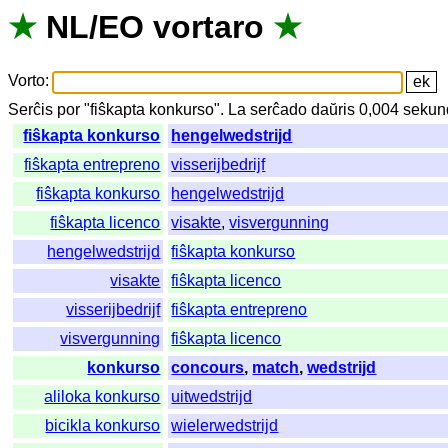
★
NL
/
EO
vortaro
★
Vorto
:
Serĉis
por
"
fiŝkapta konkurso".
La
serĉado
daŭris
0,004
sekun
fiŝkapta konkurso
hengelwedstrijd
fiŝkapta entrepreno
visserijbedrijf
fiŝkapta konkurso
hengelwedstrijd
fiŝkapta licenco
visakte
,
visvergunning
hengelwedstrijd
fiŝkapta konkurso
visakte
fiŝkapta licenco
visserijbedrijf
fiŝkapta entrepreno
visvergunning
fiŝkapta licenco
konkurso
concours
,
match
,
wedstrijd
aliloka konkurso
uitwedstrijd
bicikla konkurso
wielerwedstrijd