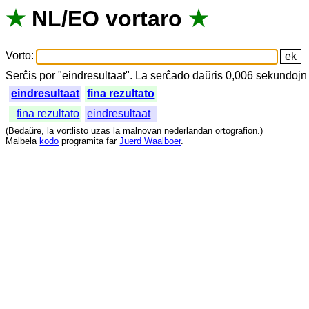
★
NL
/
EO
vortaro
★
Vorto
:
Serĉis
por
"
eindresultaat".
La
serĉado
daŭris
0,006
sekundojn
eindresultaat
fina rezultato
fina rezultato
eindresultaat
(
Bedaŭre
,
la
vortlisto
uzas
la
malnovan
nederlandan
ortografion
.)
Malbela
kodo
programita
far
Juerd Waalboer
.