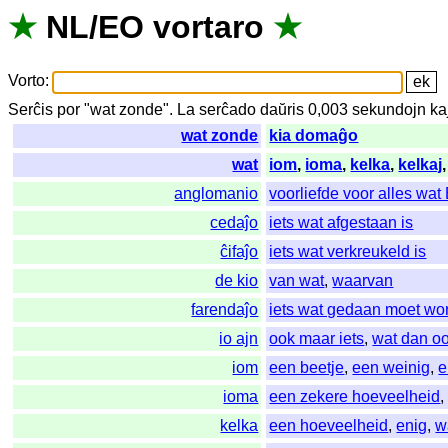
★
NL
/
EO
vortaro
★
Vorto
:
Serĉis
por
"
wat zonde".
La
serĉado
daŭris
0,003
sekundojn
ka
wat zonde
kia domaĝo
wat
iom
,
ioma
,
kelka
,
kelkaj
anglomanio
voorliefde voor alles wat
cedaĵo
iets wat afgestaan is
ĉifaĵo
iets wat verkreukeld is
de kio
van wat
,
waarvan
farendaĵo
iets wat gedaan moet wo
io ajn
ook maar iets
,
wat dan o
iom
een beetje
,
een weinig
,
e
ioma
een zekere hoeveelheid
kelka
een hoeveelheid
,
enig
,
w