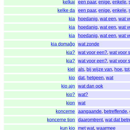
kelkaj
een paar
,
enige
,
enkele
,
kelke da
een paar
,
enige
,
enkele
,
kia
hoedanig
,
wat een
,
wat v
kia
hoedanig
,
wat een
,
wat v
kia
hoedanig
,
wat een
,
wat v
kia domaĝo
wat zonde
kia?
wat voor een?
,
wat voor 
kia?
wat voor een?
,
wat voor 
kiel
als
,
bij wijze van
,
hoe
,
tot
kio
dat
,
hetgeen
,
wat
kio ajn
wat dan ook
kio?
wat?
kion
wat
koncerne
aangaande
,
betreffende
,
koncerne tion
daaromtrent
,
wat dat betr
kun kio
met wat
,
waarmee