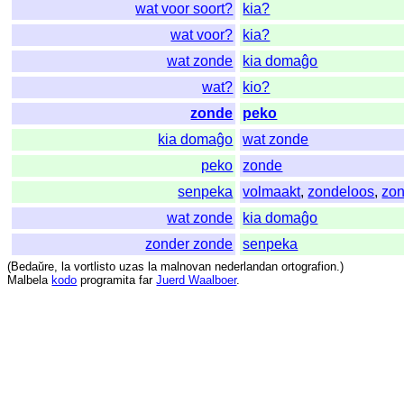
wat voor soort?
kia?
wat voor?
kia?
wat zonde
kia domaĝo
wat?
kio?
zonde
peko
kia domaĝo
wat zonde
peko
zonde
senpeka
volmaakt
,
zondeloos
,
zon
wat zonde
kia domaĝo
zonder zonde
senpeka
(
Bedaŭre
,
la
vortlisto
uzas
la
malnovan
nederlandan
ortografion
.)
Malbela
kodo
programita
far
Juerd Waalboer
.