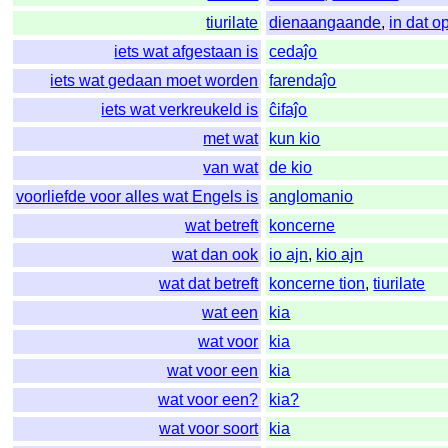
tiurilate
dienaangaande
,
in dat o
iets wat afgestaan is
cedaĵo
iets wat gedaan moet worden
farendaĵo
iets wat verkreukeld is
ĉifaĵo
met wat
kun kio
van wat
de kio
voorliefde voor alles wat Engels is
anglomanio
wat betreft
koncerne
wat dan ook
io ajn
,
kio ajn
wat dat betreft
koncerne tion
,
tiurilate
wat een
kia
wat voor
kia
wat voor een
kia
wat voor een?
kia?
wat voor soort
kia