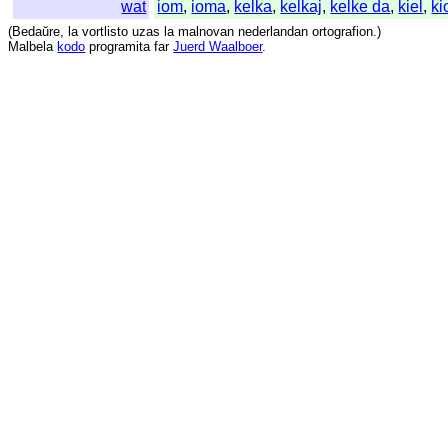
wat
iom
,
ioma
,
kelka
,
kelkaj
,
kelke da
,
kiel
,
ki
(
Bedaŭre
,
la
vortlisto
uzas
la
malnovan
nederlandan
ortografion
.)
Malbela
kodo
programita
far
Juerd Waalboer
.