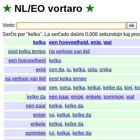
★
NL
/
EO
vortaro
★
Vorto
:
Serĉis
por
"
kelka".
La
serĉado
daŭris
0,006
sekundojn
kaj
pro
kelka
een hoeveelheid
,
enig
,
wat
post kelka tempo
na verloop van tijd
een hoeveelheid
kelka
enig
iom da
,
iu
,
kelka
,
sola
,
unika
na verloop van tijd
post kelka tempo
wat
iom
,
ioma
,
kelka
,
kelkaj
,
kelke da
,
kiel
,
ki
kelke da
een paar
,
enige
,
enkele
,
sommige
,
wat
een paar
kelkaj
,
kelke da
enige
iuj
,
kelkaj
,
kelke da
enkele
kelkaj
,
kelke da
sommige
iuj
,
kelkaj
,
kelke da