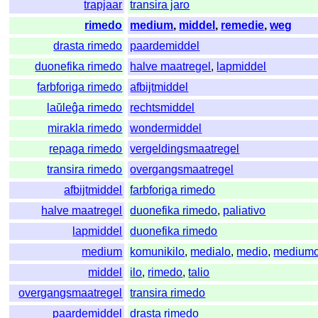
trapjaar
transira jaro
rimedo
medium
,
middel
,
remedie
,
weg
drasta rimedo
paardemiddel
duonefika rimedo
halve maatregel
,
lapmiddel
farbforiga rimedo
afbijtmiddel
laŭleĝa rimedo
rechtsmiddel
mirakla rimedo
wondermiddel
repaga rimedo
vergeldingsmaatregel
transira rimedo
overgangsmaatregel
afbijtmiddel
farbforiga rimedo
halve maatregel
duonefika rimedo
,
paliativo
lapmiddel
duonefika rimedo
medium
komunikilo
,
medialo
,
medio
,
medium
middel
ilo
,
rimedo
,
talio
overgangsmaatregel
transira rimedo
paardemiddel
drasta rimedo