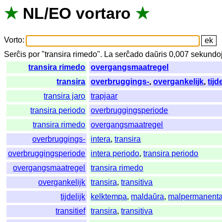
★
NL
/
EO
vortaro
★
Vorto
:
Serĉis
por
"
transira rimedo".
La
serĉado
daŭris
0,007
sekundo
transira rimedo
overgangsmaatregel
transira
overbruggings-
,
overgankelijk
,
tijd
transira jaro
trapjaar
transira periodo
overbruggingsperiode
transira rimedo
overgangsmaatregel
overbruggings-
intera
,
transira
overbruggingsperiode
intera periodo
,
transira periodo
overgangsmaatregel
transira rimedo
overgankelijk
transira
,
transitiva
tijdelijk
kelktempa
,
maldaŭra
,
malpermanent
transitief
transira
,
transitiva