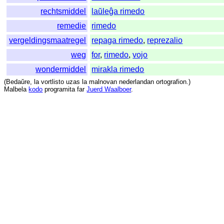
rechtsmiddel
laŭleĝa rimedo
remedie
rimedo
vergeldingsmaatregel
repaga rimedo
,
reprezalio
weg
for
,
rimedo
,
vojo
wondermiddel
mirakla rimedo
(
Bedaŭre
,
la
vortlisto
uzas
la
malnovan
nederlandan
ortografion
.)
Malbela
kodo
programita
far
Juerd Waalboer
.