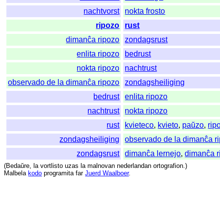
nachtvorst
nokta frosto
ripozo
rust
dimanĉa ripozo
zondagsrust
enlita ripozo
bedrust
nokta ripozo
nachtrust
observado de la dimanĉa ripozo
zondagsheiliging
bedrust
enlita ripozo
nachtrust
nokta ripozo
rust
kvieteco
,
kvieto
,
paŭzo
,
rip
zondagsheiliging
observado de la dimanĉa r
zondagsrust
dimanĉa lernejo
,
dimanĉa r
(
Bedaŭre
,
la
vortlisto
uzas
la
malnovan
nederlandan
ortografion
.)
Malbela
kodo
programita
far
Juerd Waalboer
.