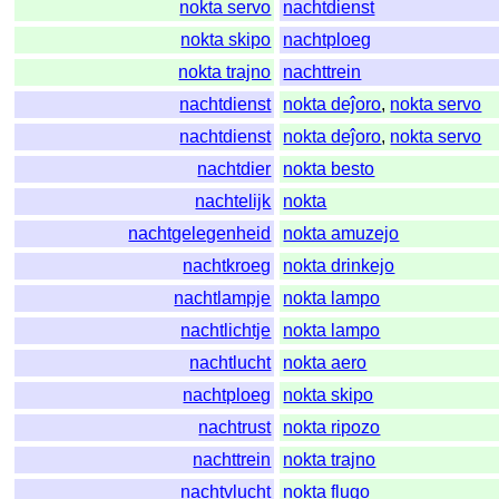
nokta servo
nachtdienst
nokta skipo
nachtploeg
nokta trajno
nachttrein
nachtdienst
nokta deĵoro
,
nokta servo
nachtdienst
nokta deĵoro
,
nokta servo
nachtdier
nokta besto
nachtelijk
nokta
nachtgelegenheid
nokta amuzejo
nachtkroeg
nokta drinkejo
nachtlampje
nokta lampo
nachtlichtje
nokta lampo
nachtlucht
nokta aero
nachtploeg
nokta skipo
nachtrust
nokta ripozo
nachttrein
nokta trajno
nachtvlucht
nokta flugo