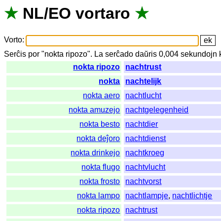
★
NL
/
EO
vortaro
★
Vorto
:
Serĉis
por
"
nokta ripozo".
La
serĉado
daŭris
0,004
sekundojn
nokta ripozo
nachtrust
nokta
nachtelijk
nokta aero
nachtlucht
nokta amuzejo
nachtgelegenheid
nokta besto
nachtdier
nokta deĵoro
nachtdienst
nokta drinkejo
nachtkroeg
nokta flugo
nachtvlucht
nokta frosto
nachtvorst
nokta lampo
nachtlampje
,
nachtlichtje
nokta ripozo
nachtrust