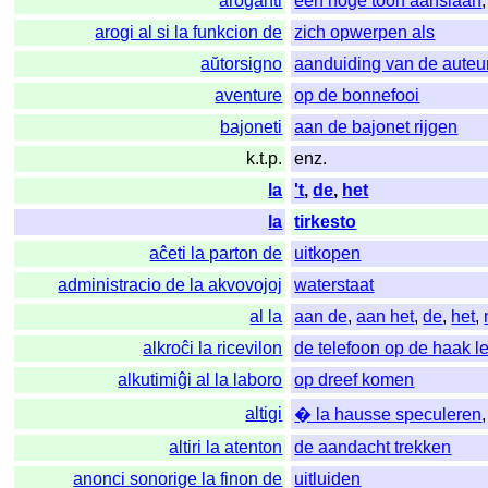
aroganti
een hoge toon aanslaan
arogi al si la funkcion de
zich opwerpen als
aŭtorsigno
aanduiding van de auteur
aventure
op de bonnefooi
bajoneti
aan de bajonet rijgen
k.t.p.
enz.
la
't
,
de
,
het
la
tirkesto
aĉeti la parton de
uitkopen
administracio de la akvovojoj
waterstaat
al la
aan de
,
aan het
,
de
,
het
,
alkroĉi la ricevilon
de telefoon op de haak 
alkutimiĝi al la laboro
op dreef komen
altigi
� la hausse speculeren
altiri la atenton
de aandacht trekken
anonci sonorige la finon de
uitluiden