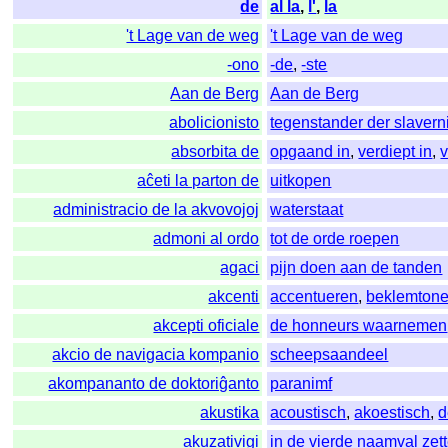
de
al la
,
l'
,
la
't Lage van de weg
't Lage van de weg
-ono
-de
,
-ste
Aan de Berg
Aan de Berg
abolicionisto
tegenstander der slaverni
absorbita de
opgaand in
,
verdiept in
,
aĉeti la parton de
uitkopen
administracio de la akvovojoj
waterstaat
admoni al ordo
tot de orde roepen
agaci
pijn doen aan de tanden
akcenti
accentueren
,
beklemton
akcepti oficiale
de honneurs waarnemen
akcio de navigacia kompanio
scheepsaandeel
akompananto de doktoriĝanto
paranimf
akustika
acoustisch
,
akoestisch
,
d
akuzativigi
in de vierde naamval zet