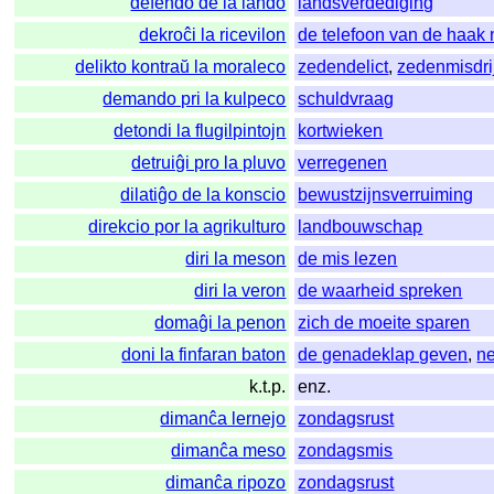
defendo de la lando
landsverdediging
dekroĉi la ricevilon
de telefoon van de haak
delikto kontraŭ la moraleco
zedendelict
,
zedenmisdri
demando pri la kulpeco
schuldvraag
detondi la flugilpintojn
kortwieken
detruiĝi pro la pluvo
verregenen
dilatiĝo de la konscio
bewustzijnsverruiming
direkcio por la agrikulturo
landbouwschap
diri la meson
de mis lezen
diri la veron
de waarheid spreken
domaĝi la penon
zich de moeite sparen
doni la finfaran baton
de genadeklap geven
,
n
k.t.p.
enz.
dimanĉa lernejo
zondagsrust
dimanĉa meso
zondagsmis
dimanĉa ripozo
zondagsrust