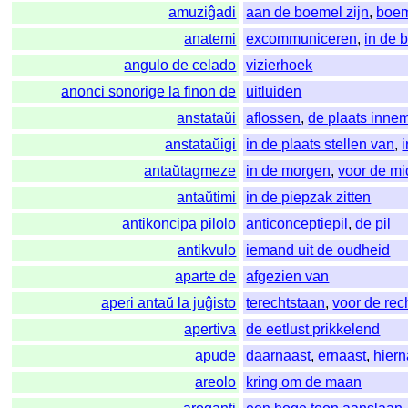
amuziĝadi
aan de boemel zijn
,
boe
anatemi
excommuniceren
,
in de 
angulo de celado
vizierhoek
anonci sonorige la finon de
uitluiden
anstataŭi
aflossen
,
de plaats inne
anstataŭigi
in de plaats stellen van
,
antaŭtagmeze
in de morgen
,
voor de m
antaŭtimi
in de piepzak zitten
antikoncipa pilolo
anticonceptiepil
,
de pil
antikvulo
iemand uit de oudheid
aparte de
afgezien van
aperi antaŭ la juĝisto
terechtstaan
,
voor de rec
apertiva
de eetlust prikkelend
apude
daarnaast
,
ernaast
,
hiern
areolo
kring om de maan