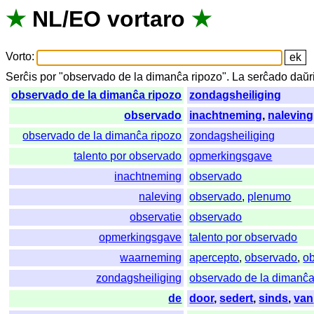
★
NL
/
EO
vortaro
★
Vorto
:
Serĉis
por
"
observado de la dimanĉa ripozo".
La
serĉado
daŭr
observado de la dimanĉa ripozo
zondagsheiliging
observado
inachtneming
,
naleving
observado de la dimanĉa ripozo
zondagsheiliging
talento por observado
opmerkingsgave
inachtneming
observado
naleving
observado
,
plenumo
observatie
observado
opmerkingsgave
talento por observado
waarneming
apercepto
,
observado
,
o
zondagsheiliging
observado de la dimanĉa
de
door
,
sedert
,
sinds
,
van