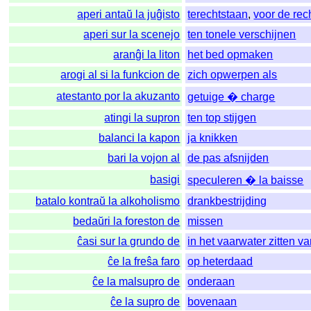
aperi antaŭ la juĝisto
terechtstaan
,
voor de rec
aperi sur la scenejo
ten tonele verschijnen
aranĝi la liton
het bed opmaken
arogi al si la funkcion de
zich opwerpen als
atestanto por la akuzanto
getuige � charge
atingi la supron
ten top stijgen
balanci la kapon
ja knikken
bari la vojon al
de pas afsnijden
basigi
speculeren � la baisse
batalo kontraŭ la alkoholismo
drankbestrijding
bedaŭri la foreston de
missen
ĉasi sur la grundo de
in het vaarwater zitten v
ĉe la freŝa faro
op heterdaad
ĉe la malsupro de
onderaan
ĉe la supro de
bovenaan