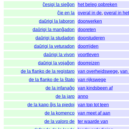
ĉesigi la sieĝon
het beleg opbreken
ĉie en la
overal in de
,
overal in he
daŭrigi la laboron
doorwerken
daŭrigi la manĝadon
dooreten
daŭrigi la studadon
doorstuderen
daŭrigi la veturadon
doorrijden
daŭrigi la vivon
voortleven
daŭrigi la vojaĝon
doorreizen
de la flanko de la registaro
van overheidswege
,
van
de la flanko de la ŝtato
van rijkswege
de la infanaĝo
van kindsbeen af
de la jaro
anno
de la kapo ĝis la piedoj
van top tot teen
de la komenco
van meet af aan
de la valoro de
ter waarde van