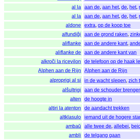
al la
aan de
,
aan het
,
de
,
het
,
al la
aan de
,
aan het
,
de
,
het
,
aldone
extra
,
op de koop toe
alfundiĝi
aan de grond raken
,
zink
aliflanke
aan de andere kant
,
ande
aliflanke de
aan de andere kant van
alkroĉi la ricevilon
de telefoon op de haak 
Alphen aan de Rijn
Alphen aan de Rijn
alproprigi al si
in de wacht slepen
,
zich
alŝultrigi
aan de schouder brenge
alten
de hoogte in
altiri la atenton
de aandacht trekken
altklasulo
iemand uit de hogere st
ambaŭ
alle twee de
,
allebei
,
bei
ambli
de telgang gaan