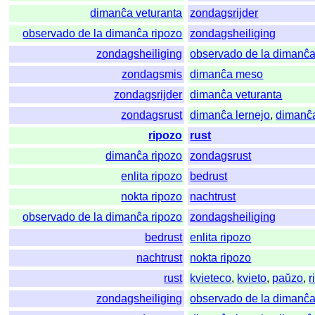
dimanĉa veturanta
zondagsrijder
observado de la dimanĉa ripozo
zondagsheiliging
zondagsheiliging
observado de la dimanĉa
zondagsmis
dimanĉa meso
zondagsrijder
dimanĉa veturanta
zondagsrust
dimanĉa lernejo
,
dimanĉa
ripozo
rust
dimanĉa ripozo
zondagsrust
enlita ripozo
bedrust
nokta ripozo
nachtrust
observado de la dimanĉa ripozo
zondagsheiliging
bedrust
enlita ripozo
nachtrust
nokta ripozo
rust
kvieteco
,
kvieto
,
paŭzo
,
r
zondagsheiliging
observado de la dimanĉa