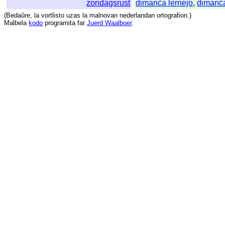
zondagsrust
dimanĉa lernejo
,
dimanĉa
(
Bedaŭre
,
la
vortlisto
uzas
la
malnovan
nederlandan
ortografion
.)
Malbela
kodo
programita
far
Juerd Waalboer
.