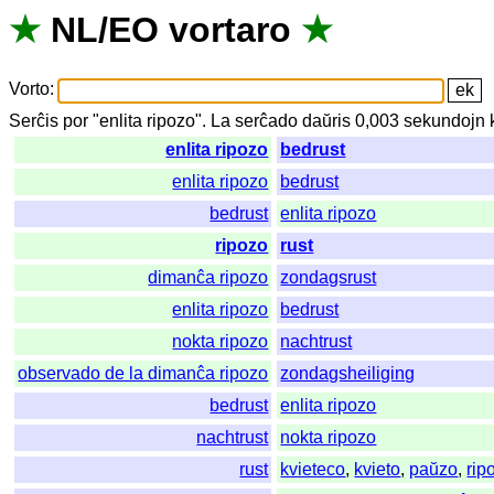
★
NL
/
EO
vortaro
★
Vorto
:
Serĉis
por
"
enlita ripozo".
La
serĉado
daŭris
0,003
sekundojn
enlita ripozo
bedrust
enlita ripozo
bedrust
bedrust
enlita ripozo
ripozo
rust
dimanĉa ripozo
zondagsrust
enlita ripozo
bedrust
nokta ripozo
nachtrust
observado de la dimanĉa ripozo
zondagsheiliging
bedrust
enlita ripozo
nachtrust
nokta ripozo
rust
kvieteco
,
kvieto
,
paŭzo
,
rip