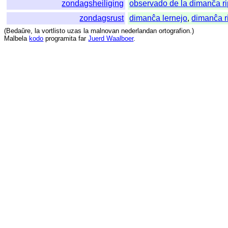
zondagsheiliging
observado de la dimanĉa r
zondagsrust
dimanĉa lernejo
,
dimanĉa r
(
Bedaŭre
,
la
vortlisto
uzas
la
malnovan
nederlandan
ortografion
.)
Malbela
kodo
programita
far
Juerd Waalboer
.