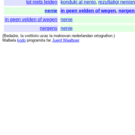
tot niets leiden
konduki al nenio
,
rezultatigi nenio
nenie
in geen velden of wegen
,
nergen
in geen velden of wegen
nenie
nergens
nenie
(
Bedaŭre
,
la
vortlisto
uzas
la
malnovan
nederlandan
ortografion
.)
Malbela
kodo
programita
far
Juerd Waalboer
.