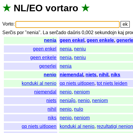
★
NL
/
EO
vortaro
★
Vorto
:
Serĉis
por
"
nenia".
La
serĉado
daŭris
0,002
sekundojn
kaj
pro
nenia
geen enkel
,
geen enkele
,
generle
geen enkel
nenia
,
neniu
geen enkele
nenia
,
neniu
generlei
nenia
nenio
niemendal
,
niets
,
nihil
,
niks
konduki al nenio
op niets uitlopen
,
tot niets leiden
niemendal
nenio
,
neniom
niets
neniaĵo
,
nenio
,
neniom
nihil
nenio
,
nulo
niks
nenio
,
neniom
op niets uitlopen
konduki al nenio
,
rezultatigi nenio