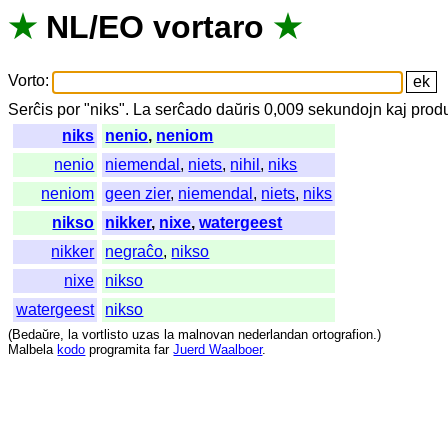
★
NL
/
EO
vortaro
★
Vorto
:
Serĉis
por
"
niks".
La
serĉado
daŭris
0,009
sekundojn
kaj
produ
niks
nenio
,
neniom
nenio
niemendal
,
niets
,
nihil
,
niks
neniom
geen zier
,
niemendal
,
niets
,
niks
nikso
nikker
,
nixe
,
watergeest
nikker
negraĉo
,
nikso
nixe
nikso
watergeest
nikso
(
Bedaŭre
,
la
vortlisto
uzas
la
malnovan
nederlandan
ortografion
.)
Malbela
kodo
programita
far
Juerd Waalboer
.