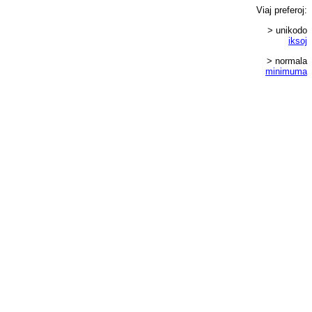
Viaj
preferoj
:
> unikodo
iksoj
> normala
minimuma