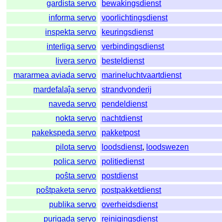
gardista servo
bewakingsdienst
informa servo
voorlichtingsdienst
inspekta servo
keuringsdienst
interliga servo
verbindingsdienst
livera servo
besteldienst
mararmea aviada servo
marineluchtvaartdienst
mardefalaĵa servo
strandvonderij
naveda servo
pendeldienst
nokta servo
nachtdienst
pakekspeda servo
pakketpost
pilota servo
loodsdienst
,
loodswezen
polica servo
politiedienst
poŝta servo
postdienst
poŝtpaketa servo
postpakketdienst
publika servo
overheidsdienst
purigada servo
reinigingsdienst