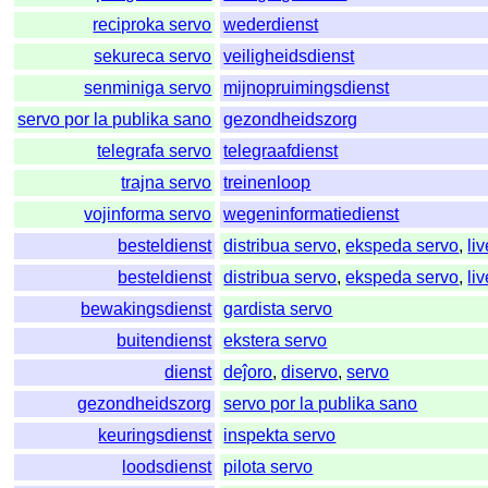
reciproka servo
wederdienst
sekureca servo
veiligheidsdienst
senminiga servo
mijnopruimingsdienst
servo por la publika sano
gezondheidszorg
telegrafa servo
telegraafdienst
trajna servo
treinenloop
vojinforma servo
wegeninformatiedienst
besteldienst
distribua servo
,
ekspeda servo
,
li
besteldienst
distribua servo
,
ekspeda servo
,
li
bewakingsdienst
gardista servo
buitendienst
ekstera servo
dienst
deĵoro
,
diservo
,
servo
gezondheidszorg
servo por la publika sano
keuringsdienst
inspekta servo
loodsdienst
pilota servo