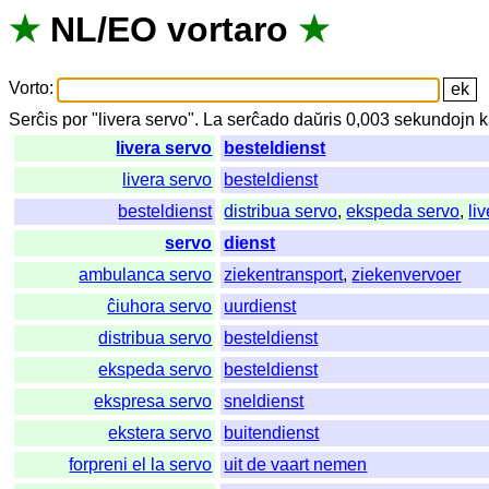
★
NL
/
EO
vortaro
★
Vorto
:
Serĉis
por
"
livera servo".
La
serĉado
daŭris
0,003
sekundojn
k
livera servo
besteldienst
livera servo
besteldienst
besteldienst
distribua servo
,
ekspeda servo
,
li
servo
dienst
ambulanca servo
ziekentransport
,
ziekenvervoer
ĉiuhora servo
uurdienst
distribua servo
besteldienst
ekspeda servo
besteldienst
ekspresa servo
sneldienst
ekstera servo
buitendienst
forpreni el la servo
uit de vaart nemen