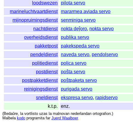
loodswezen
pilota servo
marineluchtvaartdienst
mararmea aviada servo
mijnopruimingsdienst
senminiga servo
nachtdienst
nokta deĵoro
,
nokta servo
overheidsdienst
publika servo
pakketpost
pakekspeda servo
pendeldienst
naveda servo
,
pendolservo
politiedienst
polica servo
postdienst
poŝta servo
postpakketdienst
poŝtpaketa servo
reinigingsdienst
purigada servo
sneldienst
ekspresa servo
,
rapidservo
k.t.p.
enz.
(
Bedaŭre
,
la
vortlisto
uzas
la
malnovan
nederlandan
ortografion
.)
Malbela
kodo
programita
far
Juerd Waalboer
.