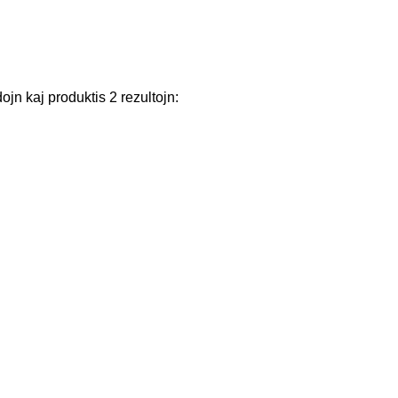
dojn
kaj
produktis
2
rezultojn
: