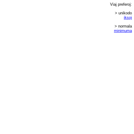
Viaj
preferoj
:
> unikodo
iksoj
> normala
minimuma