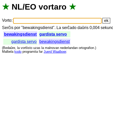
★
NL
/
EO
vortaro
★
Vorto
:
Serĉis
por
"
bewakingsdienst".
La
serĉado
daŭris
0,004
sekun
bewakingsdienst
gardista servo
gardista servo
bewakingsdienst
(
Bedaŭre
,
la
vortlisto
uzas
la
malnovan
nederlandan
ortografion
.)
Malbela
kodo
programita
far
Juerd Waalboer
.