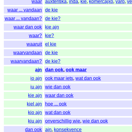
waar
auxtentika
,
inda
,
kie
,
komercajxo
,
varo
,
ve
waar ... vandaan
de kie
waar ... vandaan?
de kie?
waar dan ook
kie ajn
waar?
kie?
waaruit
el kie
waarvandaan
de kie
waarvandaan?
de kie?
ajn
dan ook
,
ook maar
io ajn
ook maar iets
,
wat dan ook
iu ajn
wie dan ook
kie ajn
waar dan ook
kiel ajn
hoe ... ook
kio ajn
wat dan ook
kiu ajn
onverschillig wie
,
wie dan ook
dan ook
ajn
,
konsekvence