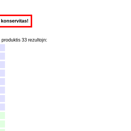
e konservitas!
j
produktis
33
rezultojn
: