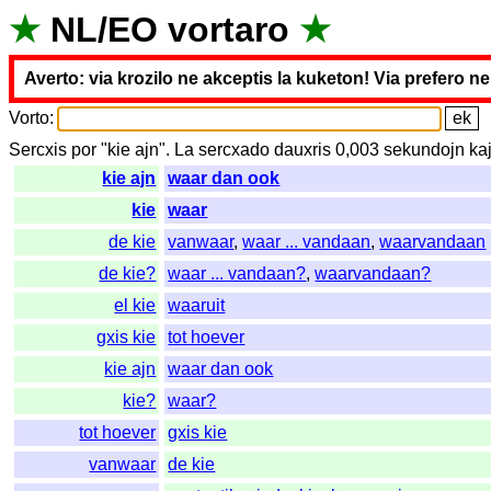
★
NL
/
EO
vortaro
★
Averto: via krozilo ne akceptis la kuketon! Via prefero n
Vorto
:
Sercxis
por
"
kie ajn".
La
sercxado
dauxris
0,003
sekundojn
ka
kie ajn
waar dan ook
kie
waar
de kie
vanwaar
,
waar ... vandaan
,
waarvandaan
de kie?
waar ... vandaan?
,
waarvandaan?
el kie
waaruit
gxis kie
tot hoever
kie ajn
waar dan ook
kie?
waar?
tot hoever
gxis kie
vanwaar
de kie