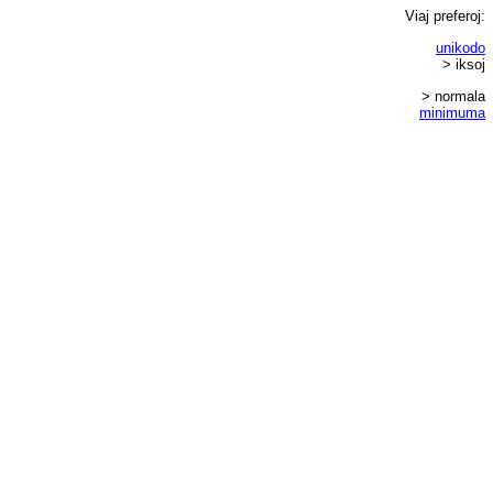
Viaj
preferoj
:
unikodo
> iksoj
> normala
minimuma