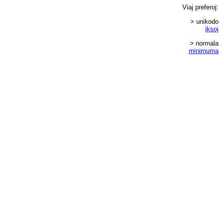
Viaj
preferoj
:
> unikodo
iksoj
> normala
minimuma