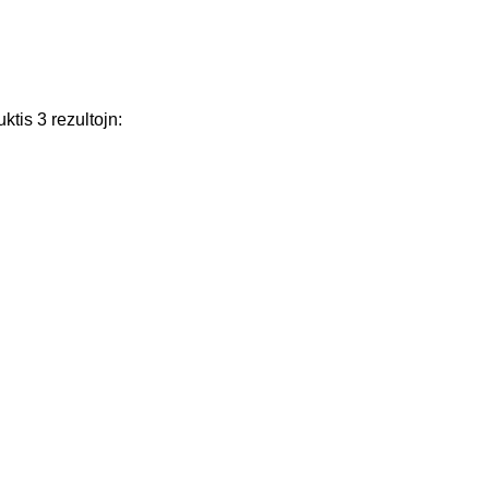
uktis
3
rezultojn
: