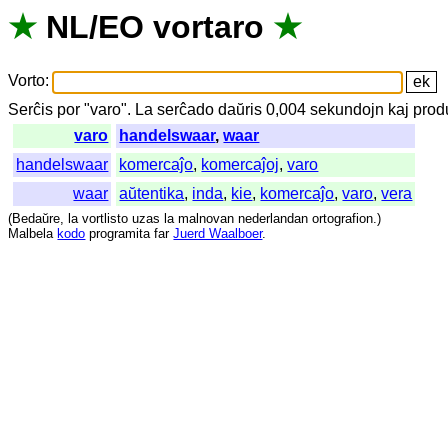
★
NL
/
EO
vortaro
★
Vorto
:
Serĉis
por
"
varo".
La
serĉado
daŭris
0,004
sekundojn
kaj
prod
varo
handelswaar
,
waar
handelswaar
komercaĵo
,
komercaĵoj
,
varo
waar
aŭtentika
,
inda
,
kie
,
komercaĵo
,
varo
,
vera
(
Bedaŭre
,
la
vortlisto
uzas
la
malnovan
nederlandan
ortografion
.)
Malbela
kodo
programita
far
Juerd Waalboer
.