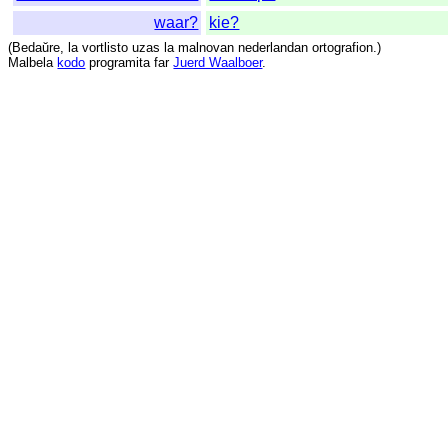
waar?
kie?
(
Bedaŭre
,
la
vortlisto
uzas
la
malnovan
nederlandan
ortografion
.)
Malbela
kodo
programita
far
Juerd Waalboer
.