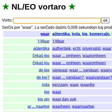
★
NL
/
EO
vortaro
★
Vorto
:
Serĉis
por
"
waar".
La
serĉado
daŭris
0,008
sekundojn
kaj
prod
waar
aŭtentika
,
inda
,
kie
,
komercaĵo
,
't Waar
't Waar
aŭtentika
authentiek
,
echt
,
onvervalst
,
waar
ĉirkaŭ kio
waar ... omheen
,
waaromheen
ĉirkaŭ kiu
waar ... omheen
,
waaromheen
de kie
vanwaar
,
waar ... vandaan
,
waarv
de kie?
waar ... vandaan?
,
waarvandaan
inda
eerzaam
,
waar
,
waardig
kie
waar
kie ajn
waar dan ook
ar ... naartoe
waarheen
,
waarnaartoe