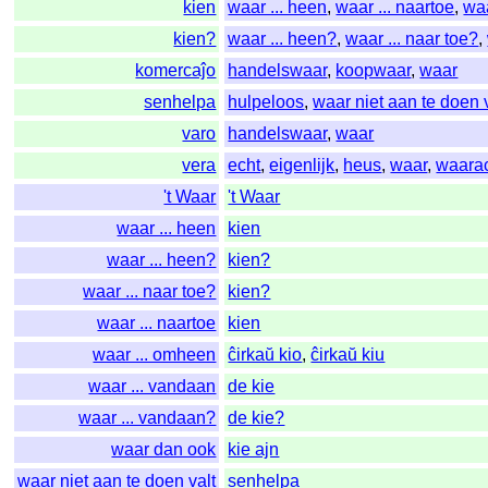
kien
waar ... heen
,
waar ... naartoe
,
wa
kien?
waar ... heen?
,
waar ... naar toe?
,
komercaĵo
handelswaar
,
koopwaar
,
waar
senhelpa
hulpeloos
,
waar niet aan te doen 
varo
handelswaar
,
waar
vera
echt
,
eigenlijk
,
heus
,
waar
,
waarac
't Waar
't Waar
waar ... heen
kien
waar ... heen?
kien?
waar ... naar toe?
kien?
waar ... naartoe
kien
waar ... omheen
ĉirkaŭ kio
,
ĉirkaŭ kiu
waar ... vandaan
de kie
waar ... vandaan?
de kie?
waar dan ook
kie ajn
waar niet aan te doen valt
senhelpa