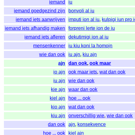
iemand
iu
iemand goedgezind zijn
bonvoli al iu
iemand iets aanwrijven
imputi ion al iu
,
kulpigi iun pro 
iemand iets afhandig maken
forpreni lerte ion de iu
iemand iets afleren
dekutimigi ion al iu
mensenkenner
iu kiu koni la homojn
wie dan ook
iu ajn
,
kiu ajn
ajn
dan ook
,
ook maar
io ajn
ook maar iets
,
wat dan ook
iu ajn
wie dan ook
kie ajn
waar dan ook
kiel ajn
hoe ... ook
kio ajn
wat dan ook
kiu ajn
onverschillig wie
,
wie dan ook
dan ook
ajn
,
konsekvence
hoe ... ook
kiel ajn