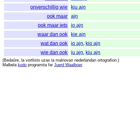
onverschillig wie
kiu ajn
ook maar
ajn
ook maar iets
io ajn
waar dan ook
kie ajn
wat dan ook
io ajn
,
kio ajn
wie dan ook
iu ajn
,
kiu ajn
(
Bedaŭre
,
la
vortlisto
uzas
la
malnovan
nederlandan
ortografion
.)
Malbela
kodo
programita
far
Juerd Waalboer
.