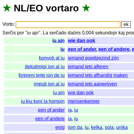
★
NL
/
EO
vortaro
★
Vorto
:
Serĉis
por
"
iu ajn".
La
serĉado
daŭris
0,004
sekundojn
kaj
pro
iu ajn
wie dan ook
iu
een of ander
,
een of andere
,
bonvoli al iu
iemand goedgezind zijn
dekutimigi ion al iu
iemand iets afleren
forpreni lerte ion de iu
iemand iets afhandig maken
imputi ion al iu
iemand iets aanwrijven
iu ajn
wie dan ook
iu kiu koni la homojn
mensenkenner
een of ander
ia
,
iu
een of andere
ia
,
iu
enig
iom da
,
iu
,
kelka
,
sola
,
unika