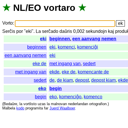
★
NL
/
EO
vortaro
★
Vorto
:
Serĉis
por
"
eki".
La
serĉado
daŭris
0,002
sekundojn
kaj
produk
eki
beginnen
,
een aanvang nemen
beginnen
eki
,
komenci
,
komenciĝi
een aanvang nemen
eki
eke de
met ingang van
,
sedert
met ingang van
ekde
,
eke de
,
komencante de
sedert
de
,
de kiam
,
depost
,
depost kiam
,
ekd
eko
begin
begin
eko
,
komenciĝo
,
komenco
(
Bedaŭre
,
la
vortlisto
uzas
la
malnovan
nederlandan
ortografion
.)
Malbela
kodo
programita
far
Juerd Waalboer
.