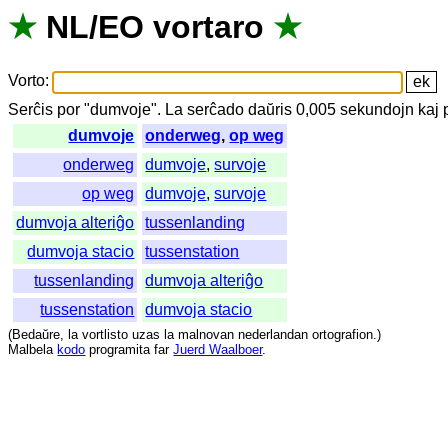
★
NL
/
EO
vortaro
★
Vorto
:
Serĉis
por
"
dumvoje".
La
serĉado
daŭris
0,005
sekundojn
kaj
dumvoje
onderweg
,
op weg
onderweg
dumvoje
,
survoje
op weg
dumvoje
,
survoje
dumvoja alteriĝo
tussenlanding
dumvoja stacio
tussenstation
tussenlanding
dumvoja alteriĝo
tussenstation
dumvoja stacio
(
Bedaŭre
,
la
vortlisto
uzas
la
malnovan
nederlandan
ortografion
.)
Malbela
kodo
programita
far
Juerd Waalboer
.