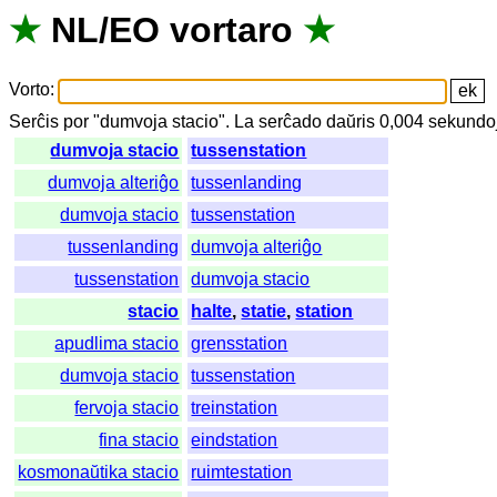
★
NL
/
EO
vortaro
★
Vorto
:
Serĉis
por
"
dumvoja stacio".
La
serĉado
daŭris
0,004
sekundo
dumvoja stacio
tussenstation
dumvoja alteriĝo
tussenlanding
dumvoja stacio
tussenstation
tussenlanding
dumvoja alteriĝo
tussenstation
dumvoja stacio
stacio
halte
,
statie
,
station
apudlima stacio
grensstation
dumvoja stacio
tussenstation
fervoja stacio
treinstation
fina stacio
eindstation
kosmonaŭtika stacio
ruimtestation