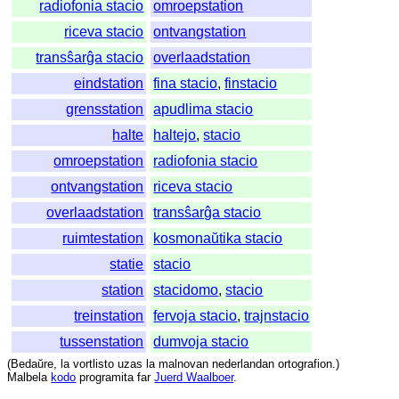
radiofonia stacio
omroepstation
riceva stacio
ontvangstation
transŝarĝa stacio
overlaadstation
eindstation
fina stacio
,
finstacio
grensstation
apudlima stacio
halte
haltejo
,
stacio
omroepstation
radiofonia stacio
ontvangstation
riceva stacio
overlaadstation
transŝarĝa stacio
ruimtestation
kosmonaŭtika stacio
statie
stacio
station
stacidomo
,
stacio
treinstation
fervoja stacio
,
trajnstacio
tussenstation
dumvoja stacio
(
Bedaŭre
,
la
vortlisto
uzas
la
malnovan
nederlandan
ortografion
.)
Malbela
kodo
programita
far
Juerd Waalboer
.