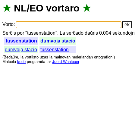
★
NL
/
EO
vortaro
★
Vorto
:
Serĉis
por
"
tussenstation".
La
serĉado
daŭris
0,004
sekundojn
tussenstation
dumvoja stacio
dumvoja stacio
tussenstation
(
Bedaŭre
,
la
vortlisto
uzas
la
malnovan
nederlandan
ortografion
.)
Malbela
kodo
programita
far
Juerd Waalboer
.