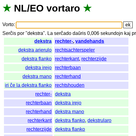
★
NL
/
EO
vortaro
★
Vorto
:
Serĉis
por
"
dekstra".
La
serĉado
daŭris
0,006
sekundojn
kaj
p
dekstra
rechter-
,
vandehands
dekstra arierulo
rechtsachterspeler
dekstra flanko
rechterkant
,
rechterzijde
dekstra irejo
rechterbaan
dekstra mano
rechterhand
iri ĉe la dekstra flanko
rechtshouden
rechter-
dekstra
rechterbaan
dekstra irejo
rechterhand
dekstra mano
rechterkant
dekstra flanko
,
dekstrularo
rechterzijde
dekstra flanko