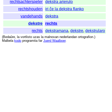
rechtsachterspeler
dekstra arierulo
rechtshouden
iri ĉe la dekstra flanko
vandehands
dekstra
dekstre
rechts
rechts
dekstramana
,
dekstre
,
dekstrularo
(
Bedaŭre
,
la
vortlisto
uzas
la
malnovan
nederlandan
ortografion
.)
Malbela
kodo
programita
far
Juerd Waalboer
.