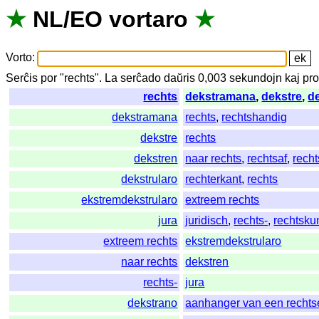
★
NL
/
EO
vortaro
★
Vorto
:
Serĉis
por
"
rechts".
La
serĉado
daŭris
0,003
sekundojn
kaj
pro
rechts
dekstramana
,
dekstre
,
d
dekstramana
rechts
,
rechtshandig
dekstre
rechts
dekstren
naar rechts
,
rechtsaf
,
rech
dekstrularo
rechterkant
,
rechts
ekstremdekstrularo
extreem rechts
jura
juridisch
,
rechts-
,
rechtsku
extreem rechts
ekstremdekstrularo
naar rechts
dekstren
rechts-
jura
dekstrano
aanhanger van een rechtse