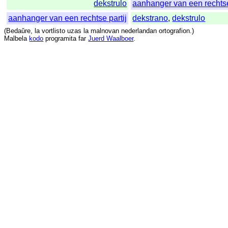
dekstrulo
aanhanger van een rechtse
aanhanger van een rechtse partij
dekstrano
,
dekstrulo
(
Bedaŭre
,
la
vortlisto
uzas
la
malnovan
nederlandan
ortografion
.)
Malbela
kodo
programita
far
Juerd Waalboer
.