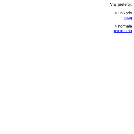
Viaj
preferoj
:
> unikodo
iksoj
> normala
minimuma