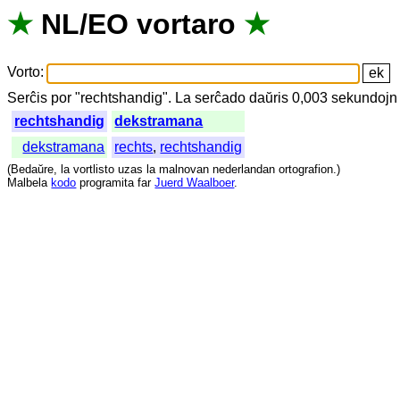
★
NL
/
EO
vortaro
★
Vorto
:
Serĉis
por
"
rechtshandig".
La
serĉado
daŭris
0,003
sekundojn
rechtshandig
dekstramana
dekstramana
rechts
,
rechtshandig
(
Bedaŭre
,
la
vortlisto
uzas
la
malnovan
nederlandan
ortografion
.)
Malbela
kodo
programita
far
Juerd Waalboer
.