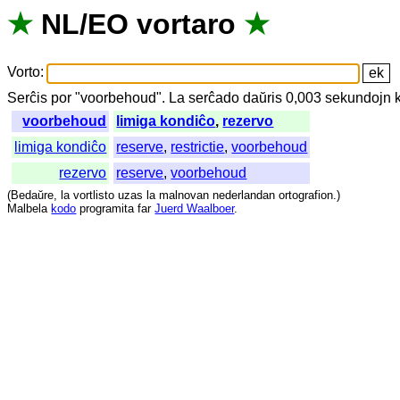
★
NL
/
EO
vortaro
★
Vorto
:
Serĉis
por
"
voorbehoud".
La
serĉado
daŭris
0,003
sekundojn
voorbehoud
limiga kondiĉo
,
rezervo
limiga kondiĉo
reserve
,
restrictie
,
voorbehoud
rezervo
reserve
,
voorbehoud
(
Bedaŭre
,
la
vortlisto
uzas
la
malnovan
nederlandan
ortografion
.)
Malbela
kodo
programita
far
Juerd Waalboer
.