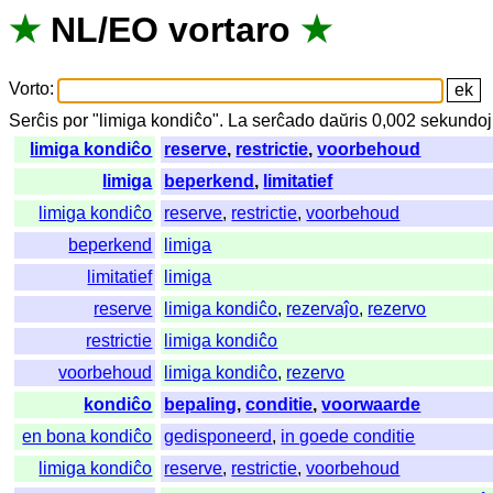
★
NL
/
EO
vortaro
★
Vorto
:
Serĉis
por
"
limiga kondiĉo".
La
serĉado
daŭris
0,002
sekundo
limiga kondiĉo
reserve
,
restrictie
,
voorbehoud
limiga
beperkend
,
limitatief
limiga kondiĉo
reserve
,
restrictie
,
voorbehoud
beperkend
limiga
limitatief
limiga
reserve
limiga kondiĉo
,
rezervaĵo
,
rezervo
restrictie
limiga kondiĉo
voorbehoud
limiga kondiĉo
,
rezervo
kondiĉo
bepaling
,
conditie
,
voorwaarde
en bona kondiĉo
gedisponeerd
,
in goede conditie
limiga kondiĉo
reserve
,
restrictie
,
voorbehoud