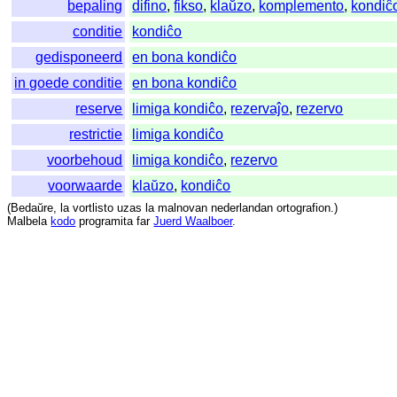
bepaling
difino
,
fikso
,
klaŭzo
,
komplemento
,
kondiĉ
conditie
kondiĉo
gedisponeerd
en bona kondiĉo
in goede conditie
en bona kondiĉo
reserve
limiga kondiĉo
,
rezervaĵo
,
rezervo
restrictie
limiga kondiĉo
voorbehoud
limiga kondiĉo
,
rezervo
voorwaarde
klaŭzo
,
kondiĉo
(
Bedaŭre
,
la
vortlisto
uzas
la
malnovan
nederlandan
ortografion
.)
Malbela
kodo
programita
far
Juerd Waalboer
.