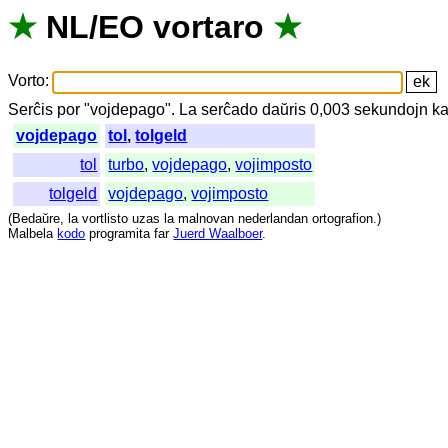
★
NL
/
EO
vortaro
★
Vorto
:
Serĉis
por
"
vojdepago".
La
serĉado
daŭris
0,003
sekundojn
ka
vojdepago
tol
,
tolgeld
tol
turbo
,
vojdepago
,
vojimposto
tolgeld
vojdepago
,
vojimposto
(
Bedaŭre
,
la
vortlisto
uzas
la
malnovan
nederlandan
ortografion
.)
Malbela
kodo
programita
far
Juerd Waalboer
.