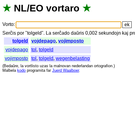
★
NL
/
EO
vortaro
★
Vorto
:
Serĉis
por
"
tolgeld".
La
serĉado
daŭris
0,002
sekundojn
kaj
pr
tolgeld
vojdepago
,
vojimposto
vojdepago
tol
,
tolgeld
vojimposto
tol
,
tolgeld
,
wegenbelasting
(
Bedaŭre
,
la
vortlisto
uzas
la
malnovan
nederlandan
ortografion
.)
Malbela
kodo
programita
far
Juerd Waalboer
.