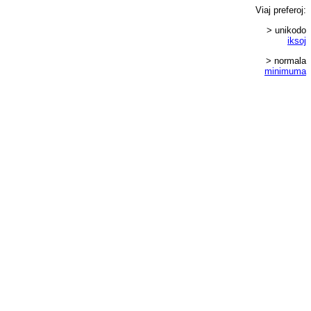
Viaj
preferoj
:
> unikodo
iksoj
> normala
minimuma