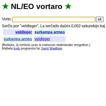
★
NL
/
EO
vortaro
★
Vorto
:
Serĉis
por
"
veldleger".
La
serĉado
daŭris
0,002
sekundojn
kaj
veldleger
surkampa armeo
surkampa armeo
veldleger
(
Bedaŭre
,
la
vortlisto
uzas
la
malnovan
nederlandan
ortografion
.)
Malbela
kodo
programita
far
Juerd Waalboer
.