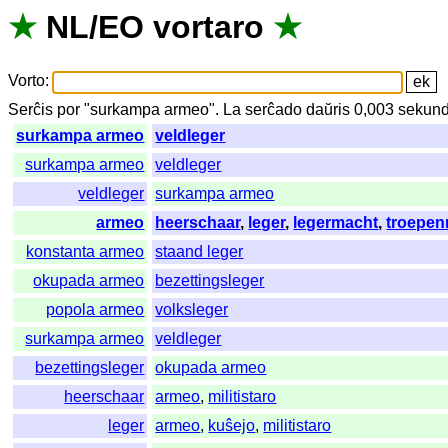
★
NL
/
EO
vortaro
★
Vorto
:
Serĉis
por
"
surkampa armeo".
La
serĉado
daŭris
0,003
sekund
surkampa armeo
veldleger
surkampa armeo
veldleger
veldleger
surkampa armeo
armeo
heerschaar
,
leger
,
legermacht
,
troepe
konstanta armeo
staand leger
okupada armeo
bezettingsleger
popola armeo
volksleger
surkampa armeo
veldleger
bezettingsleger
okupada armeo
heerschaar
armeo
,
militistaro
leger
armeo
,
kuŝejo
,
militistaro