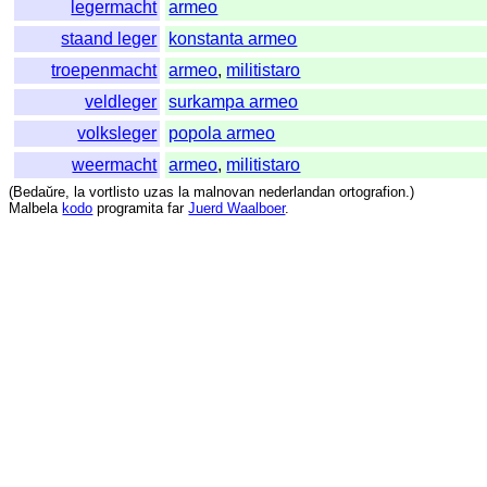
legermacht
armeo
staand leger
konstanta armeo
troepenmacht
armeo
,
militistaro
veldleger
surkampa armeo
volksleger
popola armeo
weermacht
armeo
,
militistaro
(
Bedaŭre
,
la
vortlisto
uzas
la
malnovan
nederlandan
ortografion
.)
Malbela
kodo
programita
far
Juerd Waalboer
.