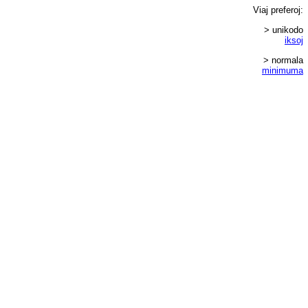
Viaj
preferoj
:
> unikodo
iksoj
> normala
minimuma