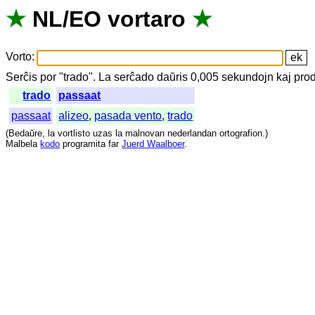
★
NL
/
EO
vortaro
★
Vorto
:
Serĉis
por
"
trado".
La
serĉado
daŭris
0,005
sekundojn
kaj
prod
trado
passaat
passaat
alizeo
,
pasada vento
,
trado
(
Bedaŭre
,
la
vortlisto
uzas
la
malnovan
nederlandan
ortografion
.)
Malbela
kodo
programita
far
Juerd Waalboer
.