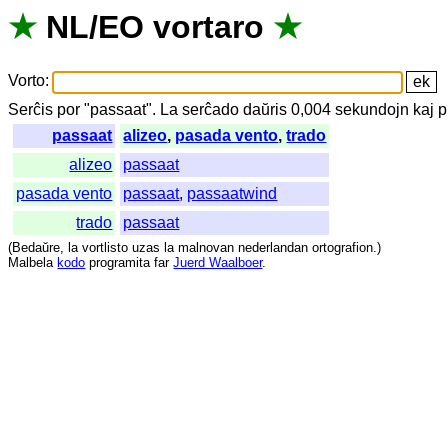
★
NL
/
EO
vortaro
★
Vorto
:
Serĉis
por
"
passaat".
La
serĉado
daŭris
0,004
sekundojn
kaj
p
passaat
alizeo
,
pasada vento
,
trado
alizeo
passaat
pasada vento
passaat
,
passaatwind
trado
passaat
(
Bedaŭre
,
la
vortlisto
uzas
la
malnovan
nederlandan
ortografion
.)
Malbela
kodo
programita
far
Juerd Waalboer
.