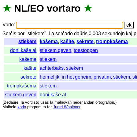
★
NL
/
EO
vortaro
★
Vorto
:
Serĉis
por
"
stiekem".
La
serĉado
daŭris
0,003
sekundojn
kaj
p
stiekem
kaŝema
,
kaŝite
,
sekrete
,
trompkaŝema
doni kaŝe al
stiekem geven
,
toestoppen
kaŝema
stiekem
kaŝite
achterbaks
,
stiekem
sekrete
heimelijk
,
in het geheim
,
privatim
,
stiekem
,
st
trompkaŝema
stiekem
stiekem geven
doni kaŝe al
(
Bedaŭre
,
la
vortlisto
uzas
la
malnovan
nederlandan
ortografion
.)
Malbela
kodo
programita
far
Juerd Waalboer
.