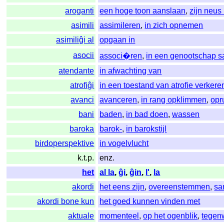
aroganti
een hoge toon aanslaan
,
zijn neus
asimili
assimileren
,
in zich opnemen
asimiliĝi al
opgaan in
asocii
associ�ren
,
in een genootschap 
atendante
in afwachting van
atrofiĝi
in een toestand van atrofie verkere
avanci
avanceren
,
in rang opklimmen
,
opr
bani
baden
,
in bad doen
,
wassen
baroka
barok-
,
in barokstijl
birdoperspektive
in vogelvlucht
k.t.p.
enz.
het
al la
,
ĝi
,
ĝin
,
l'
,
la
akordi
het eens zijn
,
overeenstemmen
,
sa
akordi bone kun
het goed kunnen vinden met
aktuale
momenteel
,
op het ogenblik
,
tegen