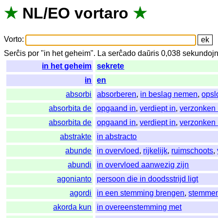
★
NL
/
EO
vortaro
★
Vorto
:
Serĉis
por
"
in het geheim".
La
serĉado
daŭris
0,038
sekundoj
in het geheim
sekrete
in
en
absorbi
absorberen
,
in beslag nemen
,
opsl
absorbita de
opgaand in
,
verdiept in
,
verzonken 
absorbita de
opgaand in
,
verdiept in
,
verzonken 
abstrakte
in abstracto
abunde
in overvloed
,
rijkelijk
,
ruimschoots
,
abundi
in overvloed aanwezig zijn
agonianto
persoon die in doodsstrijd ligt
agordi
in een stemming brengen
,
stemme
akorda kun
in overeenstemming met