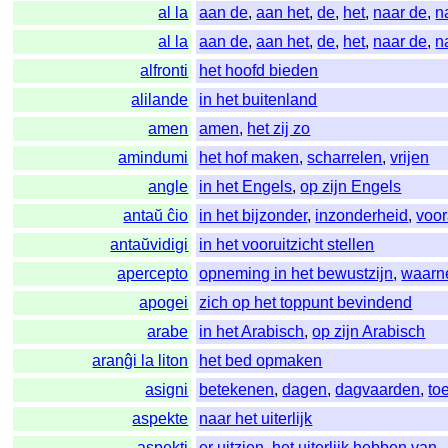
al la
aan de
,
aan het
,
de
,
het
,
naar de
,
n
al la
aan de
,
aan het
,
de
,
het
,
naar de
,
n
alfronti
het hoofd bieden
alilande
in het buitenland
amen
amen
,
het zij zo
amindumi
het hof maken
,
scharrelen
,
vrijen
angle
in het Engels
,
op zijn Engels
antaŭ ĉio
in het bijzonder
,
inzonderheid
,
voor
antaŭvidigi
in het vooruitzicht stellen
apercepto
opneming in het bewustzijn
,
waarn
apogei
zich op het toppunt bevindend
arabe
in het Arabisch
,
op zijn Arabisch
aranĝi la liton
het bed opmaken
asigni
betekenen
,
dagen
,
dagvaarden
,
to
aspekte
naar het uiterlijk
aspekti
er uitzien
,
het uiterlijk hebben van