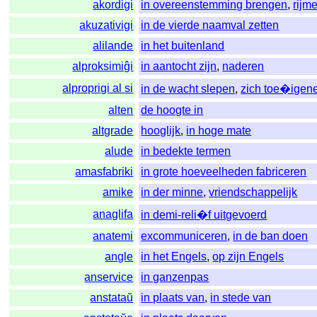
akordigi
in overeenstemming brengen
,
rijm
akuzativigi
in de vierde naamval zetten
alilande
in het buitenland
alproksimiĝi
in aantocht zijn
,
naderen
alproprigi al si
in de wacht slepen
,
zich toe�igen
alten
de hoogte in
altgrade
hooglijk
,
in hoge mate
alude
in bedekte termen
amasfabriki
in grote hoeveelheden fabriceren
amike
in der minne
,
vriendschappelijk
anaglifa
in demi-reli�f uitgevoerd
anatemi
excommuniceren
,
in de ban doen
angle
in het Engels
,
op zijn Engels
anservice
in ganzenpas
anstataŭ
in plaats van
,
in stede van