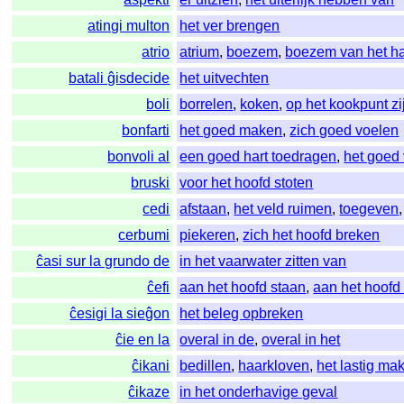
atingi multon
het ver brengen
atrio
atrium
,
boezem
,
boezem van het ha
batali ĝisdecide
het uitvechten
boli
borrelen
,
koken
,
op het kookpunt zi
bonfarti
het goed maken
,
zich goed voelen
bonvoli al
een goed hart toedragen
,
het goed
bruski
voor het hoofd stoten
cedi
afstaan
,
het veld ruimen
,
toegeven
cerbumi
piekeren
,
zich het hoofd breken
ĉasi sur la grundo de
in het vaarwater zitten van
ĉefi
aan het hoofd staan
,
aan het hoofd
ĉesigi la sieĝon
het beleg opbreken
ĉie en la
overal in de
,
overal in het
ĉikani
bedillen
,
haarkloven
,
het lastig ma
ĉikaze
in het onderhavige geval