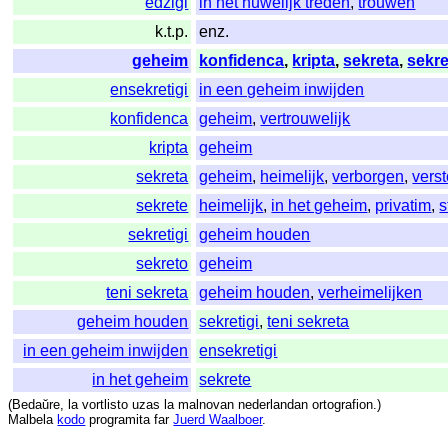
edziĝi
in het huwelijk treden
,
trouwen
k.t.p.
enz.
geheim
konfidenca
,
kripta
,
sekreta
,
sekr
ensekretigi
in een geheim inwijden
konfidenca
geheim
,
vertrouwelijk
kripta
geheim
sekreta
geheim
,
heimelijk
,
verborgen
,
vers
sekrete
heimelijk
,
in het geheim
,
privatim
,
s
sekretigi
geheim houden
sekreto
geheim
teni sekreta
geheim houden
,
verheimelijken
geheim houden
sekretigi
,
teni sekreta
in een geheim inwijden
ensekretigi
in het geheim
sekrete
(
Bedaŭre
,
la
vortlisto
uzas
la
malnovan
nederlandan
ortografion
.)
Malbela
kodo
programita
far
Juerd Waalboer
.