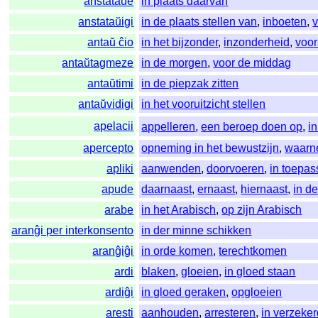
anstataŭe
in plaats daarvan
anstataŭigi
in de plaats stellen van
,
inboeten
,
antaŭ ĉio
in het bijzonder
,
inzonderheid
,
voor
antaŭtagmeze
in de morgen
,
voor de middag
antaŭtimi
in de piepzak zitten
antaŭvidigi
in het vooruitzicht stellen
apelacii
appelleren
,
een beroep doen op
,
i
apercepto
opneming in het bewustzijn
,
waarn
apliki
aanwenden
,
doorvoeren
,
in toepa
apude
daarnaast
,
ernaast
,
hiernaast
,
in d
arabe
in het Arabisch
,
op zijn Arabisch
aranĝi per interkonsento
in der minne schikken
aranĝiĝi
in orde komen
,
terechtkomen
ardi
blaken
,
gloeien
,
in gloed staan
ardiĝi
in gloed geraken
,
opgloeien
aresti
aanhouden
,
arresteren
,
in verzeke