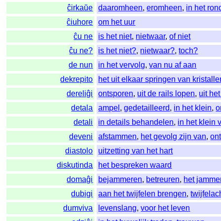
ĉirkaŭe
daaromheen
,
eromheen
,
in het ron
ĉiuhore
om het uur
ĉu ne
is het niet
,
nietwaar
,
of niet
ĉu ne?
is het niet?
,
nietwaar?
,
toch?
de nun
in het vervolg
,
van nu af aan
dekrepito
het uit elkaar springen van kristalle
dereliĝi
ontsporen
,
uit de rails lopen
,
uit he
detala
ampel
,
gedetailleerd
,
in het klein
,
o
detali
in details behandelen
,
in het klein
deveni
afstammen
,
het gevolg zijn van
,
ont
diastolo
uitzetting van het hart
diskutinda
het bespreken waard
domaĝi
bejammeren
,
betreuren
,
het jamme
dubigi
aan het twijfelen brengen
,
twijfela
dumviva
levenslang
,
voor het leven