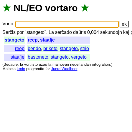
★
NL
/
EO
vortaro
★
Vorto
:
Serĉis
por
"
stangeto".
La
serĉado
daŭris
0,004
sekundojn
kaj
stangeto
reep
,
staafje
reep
bendo
,
briketo
,
stangeto
,
strio
staafje
bastoneto
,
stangeto
,
vergeto
(
Bedaŭre
,
la
vortlisto
uzas
la
malnovan
nederlandan
ortografion
.)
Malbela
kodo
programita
far
Juerd Waalboer
.