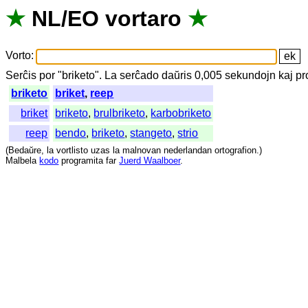
★
NL
/
EO
vortaro
★
Vorto
:
Serĉis
por
"
briketo".
La
serĉado
daŭris
0,005
sekundojn
kaj
pr
briketo
briket
,
reep
briket
briketo
,
brulbriketo
,
karbobriketo
reep
bendo
,
briketo
,
stangeto
,
strio
(
Bedaŭre
,
la
vortlisto
uzas
la
malnovan
nederlandan
ortografion
.)
Malbela
kodo
programita
far
Juerd Waalboer
.