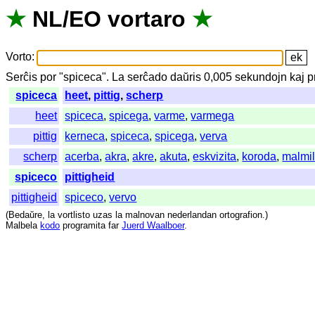
★
NL
/
EO
vortaro
★
Vorto
:
Serĉis
por
"
spiceca".
La
serĉado
daŭris
0,005
sekundojn
kaj
p
spiceca
heet
,
pittig
,
scherp
heet
spiceca
,
spicega
,
varme
,
varmega
pittig
kerneca
,
spiceca
,
spicega
,
verva
scherp
acerba
,
akra
,
akre
,
akuta
,
eskvizita
,
koroda
,
malmi
spiceco
pittigheid
pittigheid
spiceco
,
vervo
(
Bedaŭre
,
la
vortlisto
uzas
la
malnovan
nederlandan
ortografion
.)
Malbela
kodo
programita
far
Juerd Waalboer
.