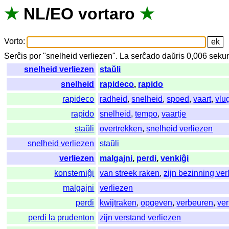
★
NL
/
EO
vortaro
★
Vorto
:
Serĉis
por
"
snelheid verliezen".
La
serĉado
daŭris
0,006
seku
snelheid verliezen
staŭli
snelheid
rapideco
,
rapido
rapideco
radheid
,
snelheid
,
spoed
,
vaart
,
vlu
rapido
snelheid
,
tempo
,
vaartje
staŭli
overtrekken
,
snelheid verliezen
snelheid verliezen
staŭli
verliezen
malgajni
,
perdi
,
venkiĝi
konsterniĝi
van streek raken
,
zijn bezinning ver
malgajni
verliezen
perdi
kwijtraken
,
opgeven
,
verbeuren
,
ver
perdi la prudenton
zijn verstand verliezen