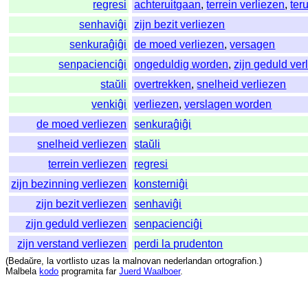
regresi
achteruitgaan
,
terrein verliezen
,
ter
senhaviĝi
zijn bezit verliezen
senkuraĝiĝi
de moed verliezen
,
versagen
senpacienciĝi
ongeduldig worden
,
zijn geduld ver
staŭli
overtrekken
,
snelheid verliezen
venkiĝi
verliezen
,
verslagen worden
de moed verliezen
senkuraĝiĝi
snelheid verliezen
staŭli
terrein verliezen
regresi
zijn bezinning verliezen
konsterniĝi
zijn bezit verliezen
senhaviĝi
zijn geduld verliezen
senpacienciĝi
zijn verstand verliezen
perdi la prudenton
(
Bedaŭre
,
la
vortlisto
uzas
la
malnovan
nederlandan
ortografion
.)
Malbela
kodo
programita
far
Juerd Waalboer
.