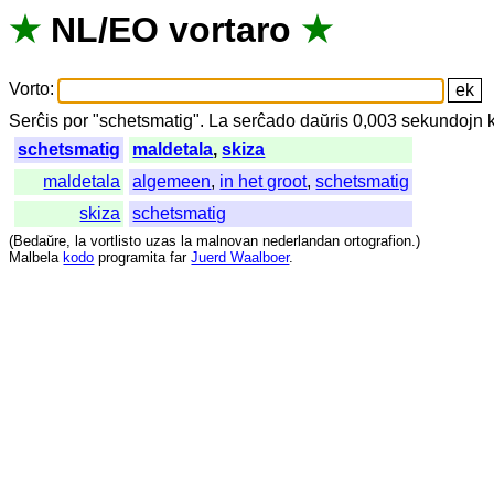
★
NL
/
EO
vortaro
★
Vorto
:
Serĉis
por
"
schetsmatig".
La
serĉado
daŭris
0,003
sekundojn
schetsmatig
maldetala
,
skiza
maldetala
algemeen
,
in het groot
,
schetsmatig
skiza
schetsmatig
(
Bedaŭre
,
la
vortlisto
uzas
la
malnovan
nederlandan
ortografion
.)
Malbela
kodo
programita
far
Juerd Waalboer
.